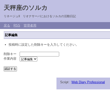
天秤座のソルカ
リネージュII リオナサーバにおけるソルカの活動日記
戻る
RSS
管理者用
記事編集
投稿時に設定した削除キーを入力してください。
削除キー
作業内容
Script :
Web Diary Professional