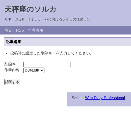
天秤座のソルカ
リネージュII リオナサーバにおけるソルカの活動日記
戻る
RSS
管理者用
記事編集
投稿時に設定した削除キーを入力してください。
削除キー
作業内容
Script :
Web Diary Professional