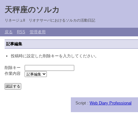
天秤座のソルカ
リネージュII リオナサーバにおけるソルカの活動日記
戻る
RSS
管理者用
記事編集
投稿時に設定した削除キーを入力してください。
削除キー
作業内容
Script :
Web Diary Professional