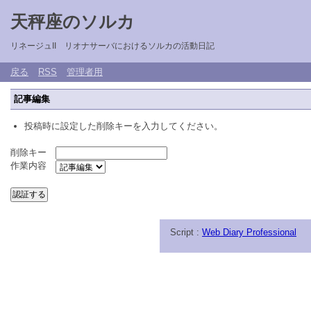
天秤座のソルカ
リネージュII リオナサーバにおけるソルカの活動日記
戻る
RSS
管理者用
記事編集
投稿時に設定した削除キーを入力してください。
削除キー
作業内容
Script :
Web Diary Professional