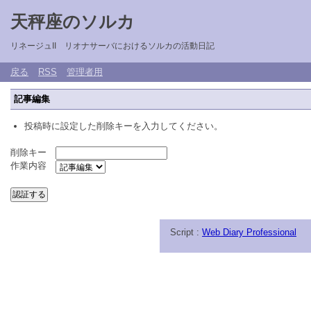
天秤座のソルカ
リネージュII リオナサーバにおけるソルカの活動日記
戻る
RSS
管理者用
記事編集
投稿時に設定した削除キーを入力してください。
削除キー
作業内容
Script :
Web Diary Professional