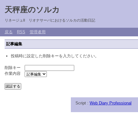
天秤座のソルカ
リネージュII リオナサーバにおけるソルカの活動日記
戻る
RSS
管理者用
記事編集
投稿時に設定した削除キーを入力してください。
削除キー
作業内容
Script :
Web Diary Professional