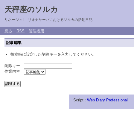
天秤座のソルカ
リネージュII リオナサーバにおけるソルカの活動日記
戻る
RSS
管理者用
記事編集
投稿時に設定した削除キーを入力してください。
削除キー
作業内容
Script :
Web Diary Professional