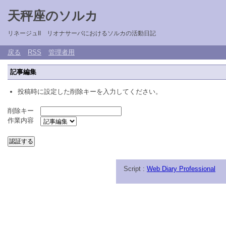
天秤座のソルカ
リネージュII リオナサーバにおけるソルカの活動日記
戻る
RSS
管理者用
記事編集
投稿時に設定した削除キーを入力してください。
削除キー
作業内容
Script :
Web Diary Professional