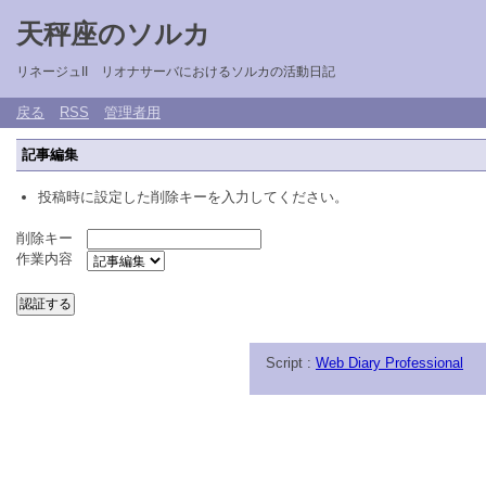
天秤座のソルカ
リネージュII リオナサーバにおけるソルカの活動日記
戻る
RSS
管理者用
記事編集
投稿時に設定した削除キーを入力してください。
削除キー
作業内容
Script :
Web Diary Professional