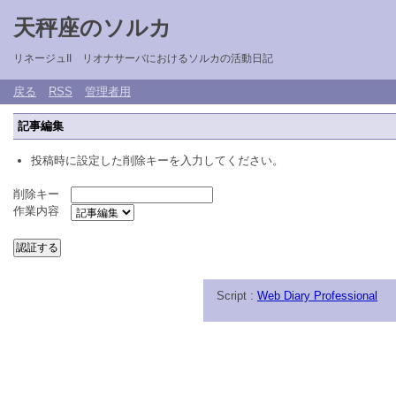
天秤座のソルカ
リネージュII リオナサーバにおけるソルカの活動日記
戻る
RSS
管理者用
記事編集
投稿時に設定した削除キーを入力してください。
削除キー
作業内容
Script :
Web Diary Professional