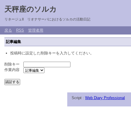
天秤座のソルカ
リネージュII リオナサーバにおけるソルカの活動日記
戻る
RSS
管理者用
記事編集
投稿時に設定した削除キーを入力してください。
削除キー
作業内容
Script :
Web Diary Professional