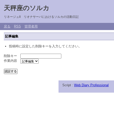
天秤座のソルカ
リネージュII リオナサーバにおけるソルカの活動日記
戻る
RSS
管理者用
記事編集
投稿時に設定した削除キーを入力してください。
削除キー
作業内容
Script :
Web Diary Professional