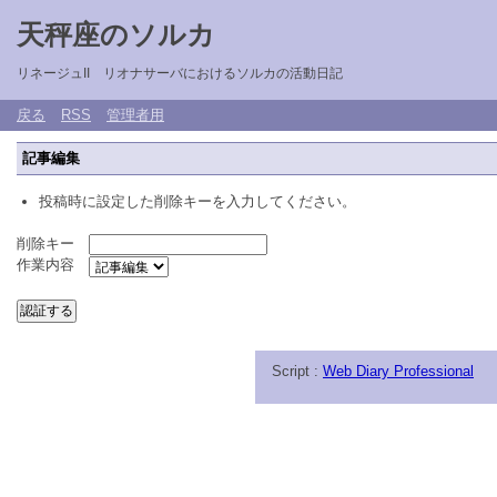
天秤座のソルカ
リネージュII リオナサーバにおけるソルカの活動日記
戻る
RSS
管理者用
記事編集
投稿時に設定した削除キーを入力してください。
削除キー
作業内容
Script :
Web Diary Professional