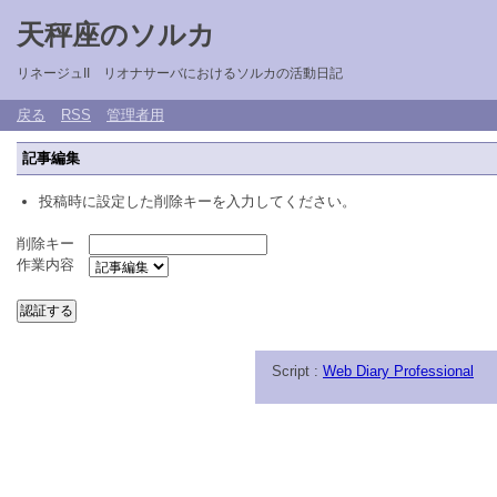
天秤座のソルカ
リネージュII リオナサーバにおけるソルカの活動日記
戻る
RSS
管理者用
記事編集
投稿時に設定した削除キーを入力してください。
削除キー
作業内容
Script :
Web Diary Professional