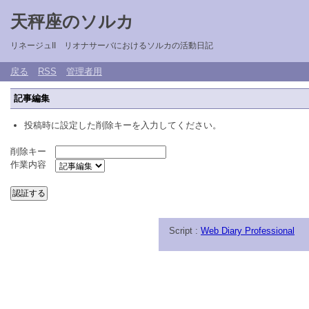
天秤座のソルカ
リネージュII リオナサーバにおけるソルカの活動日記
戻る
RSS
管理者用
記事編集
投稿時に設定した削除キーを入力してください。
削除キー
作業内容
Script :
Web Diary Professional