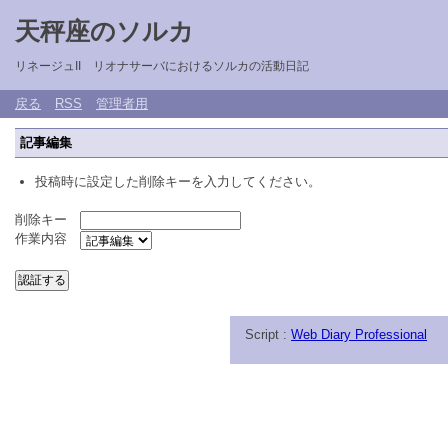
天秤座のソルカ
リネージュII リオナサーバにおけるソルカの活動日記
戻る
RSS
管理者用
記事編集
投稿時に設定した削除キーを入力してください。
削除キー
作業内容
Script :
Web Diary Professional