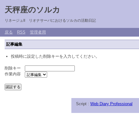
天秤座のソルカ
リネージュII リオナサーバにおけるソルカの活動日記
戻る
RSS
管理者用
記事編集
投稿時に設定した削除キーを入力してください。
削除キー
作業内容
Script :
Web Diary Professional