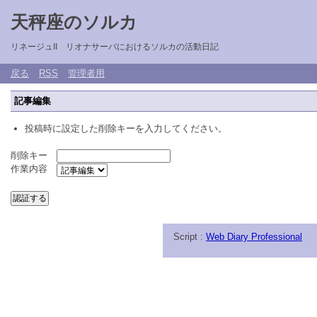
天秤座のソルカ
リネージュII リオナサーバにおけるソルカの活動日記
戻る
RSS
管理者用
記事編集
投稿時に設定した削除キーを入力してください。
削除キー
作業内容
Script :
Web Diary Professional