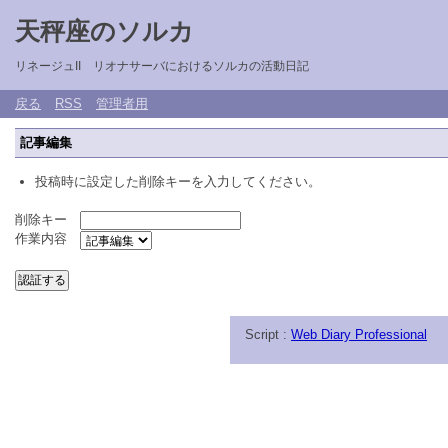
天秤座のソルカ
リネージュII リオナサーバにおけるソルカの活動日記
戻る
RSS
管理者用
記事編集
投稿時に設定した削除キーを入力してください。
削除キー
作業内容
Script :
Web Diary Professional