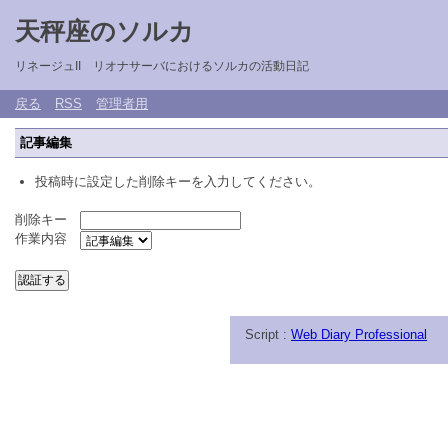
天秤座のソルカ
リネージュII リオナサーバにおけるソルカの活動日記
戻る
RSS
管理者用
記事編集
投稿時に設定した削除キーを入力してください。
削除キー
作業内容
Script :
Web Diary Professional