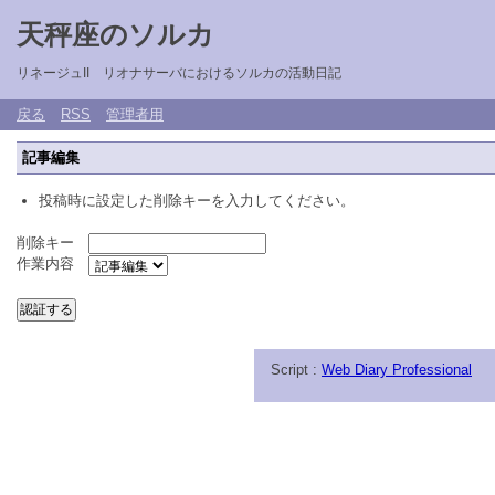
天秤座のソルカ
リネージュII リオナサーバにおけるソルカの活動日記
戻る
RSS
管理者用
記事編集
投稿時に設定した削除キーを入力してください。
削除キー
作業内容
Script :
Web Diary Professional