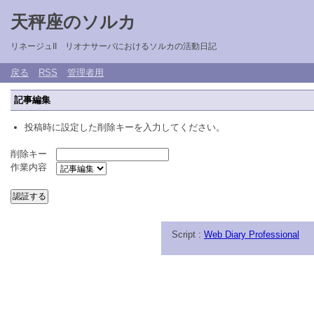
天秤座のソルカ
リネージュII リオナサーバにおけるソルカの活動日記
戻る
RSS
管理者用
記事編集
投稿時に設定した削除キーを入力してください。
削除キー
作業内容
Script :
Web Diary Professional