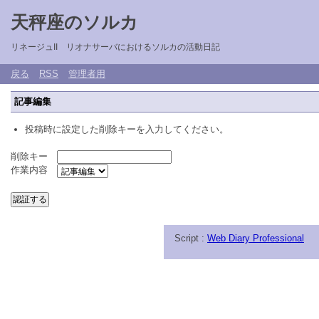
天秤座のソルカ
リネージュII リオナサーバにおけるソルカの活動日記
戻る
RSS
管理者用
記事編集
投稿時に設定した削除キーを入力してください。
削除キー
作業内容
Script :
Web Diary Professional