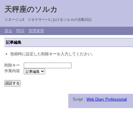
天秤座のソルカ
リネージュII リオナサーバにおけるソルカの活動日記
戻る
RSS
管理者用
記事編集
投稿時に設定した削除キーを入力してください。
削除キー
作業内容
Script :
Web Diary Professional