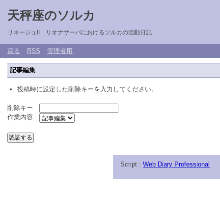
天秤座のソルカ
リネージュII リオナサーバにおけるソルカの活動日記
戻る
RSS
管理者用
記事編集
投稿時に設定した削除キーを入力してください。
削除キー
作業内容
Script :
Web Diary Professional