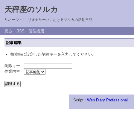
天秤座のソルカ
リネージュII リオナサーバにおけるソルカの活動日記
戻る
RSS
管理者用
記事編集
投稿時に設定した削除キーを入力してください。
削除キー
作業内容
Script :
Web Diary Professional