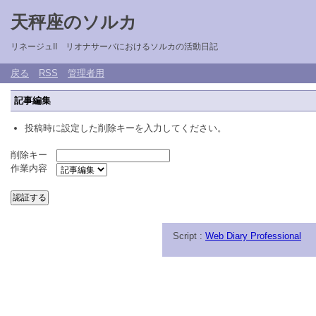
天秤座のソルカ
リネージュII リオナサーバにおけるソルカの活動日記
戻る
RSS
管理者用
記事編集
投稿時に設定した削除キーを入力してください。
削除キー
作業内容
Script :
Web Diary Professional