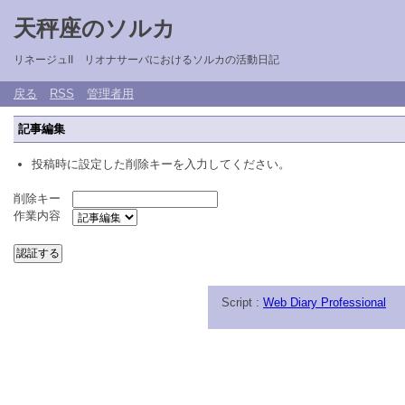
天秤座のソルカ
リネージュII リオナサーバにおけるソルカの活動日記
戻る
RSS
管理者用
記事編集
投稿時に設定した削除キーを入力してください。
削除キー
作業内容
Script :
Web Diary Professional