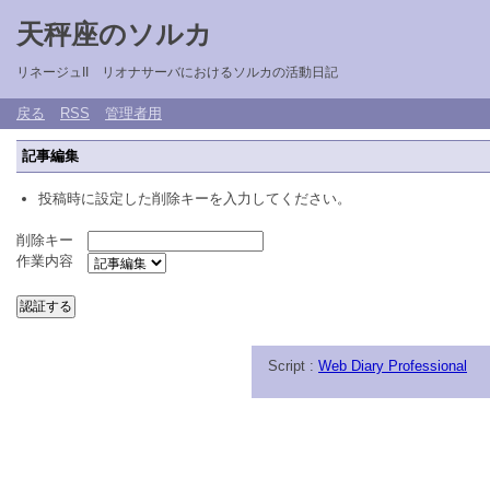
天秤座のソルカ
リネージュII リオナサーバにおけるソルカの活動日記
戻る
RSS
管理者用
記事編集
投稿時に設定した削除キーを入力してください。
削除キー
作業内容
Script :
Web Diary Professional