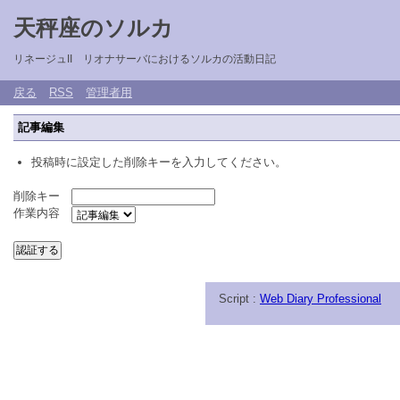
天秤座のソルカ
リネージュII リオナサーバにおけるソルカの活動日記
戻る
RSS
管理者用
記事編集
投稿時に設定した削除キーを入力してください。
削除キー
作業内容
Script :
Web Diary Professional