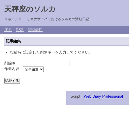
天秤座のソルカ
リネージュII リオナサーバにおけるソルカの活動日記
戻る
RSS
管理者用
記事編集
投稿時に設定した削除キーを入力してください。
削除キー
作業内容
Script :
Web Diary Professional