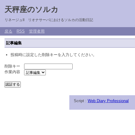
天秤座のソルカ
リネージュII リオナサーバにおけるソルカの活動日記
戻る
RSS
管理者用
記事編集
投稿時に設定した削除キーを入力してください。
削除キー
作業内容
Script :
Web Diary Professional