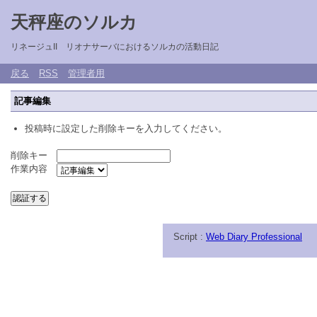
天秤座のソルカ
リネージュII リオナサーバにおけるソルカの活動日記
戻る
RSS
管理者用
記事編集
投稿時に設定した削除キーを入力してください。
削除キー
作業内容
Script :
Web Diary Professional