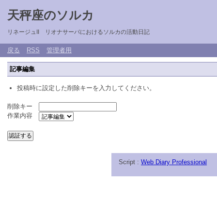
天秤座のソルカ
リネージュII リオナサーバにおけるソルカの活動日記
戻る
RSS
管理者用
記事編集
投稿時に設定した削除キーを入力してください。
削除キー
作業内容
Script :
Web Diary Professional