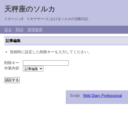
天秤座のソルカ
リネージュII リオナサーバにおけるソルカの活動日記
戻る
RSS
管理者用
記事編集
投稿時に設定した削除キーを入力してください。
削除キー
作業内容
Script :
Web Diary Professional