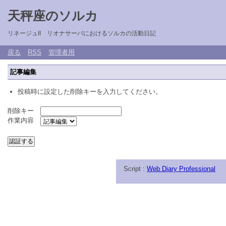
天秤座のソルカ
リネージュII リオナサーバにおけるソルカの活動日記
戻る
RSS
管理者用
記事編集
投稿時に設定した削除キーを入力してください。
削除キー
作業内容
Script :
Web Diary Professional