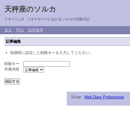
天秤座のソルカ
リネージュII リオナサーバにおけるソルカの活動日記
戻る
RSS
管理者用
記事編集
投稿時に設定した削除キーを入力してください。
削除キー
作業内容
Script :
Web Diary Professional