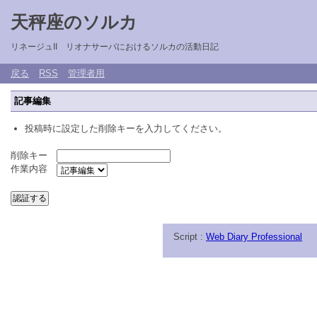
天秤座のソルカ
リネージュII リオナサーバにおけるソルカの活動日記
戻る
RSS
管理者用
記事編集
投稿時に設定した削除キーを入力してください。
削除キー
作業内容
Script :
Web Diary Professional