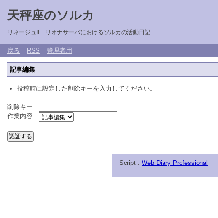
天秤座のソルカ
リネージュII リオナサーバにおけるソルカの活動日記
戻る
RSS
管理者用
記事編集
投稿時に設定した削除キーを入力してください。
削除キー
作業内容
Script :
Web Diary Professional