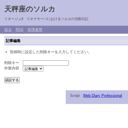
天秤座のソルカ
リネージュII リオナサーバにおけるソルカの活動日記
戻る
RSS
管理者用
記事編集
投稿時に設定した削除キーを入力してください。
削除キー
作業内容
Script :
Web Diary Professional