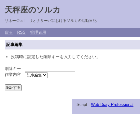
天秤座のソルカ
リネージュII リオナサーバにおけるソルカの活動日記
戻る
RSS
管理者用
記事編集
投稿時に設定した削除キーを入力してください。
削除キー
作業内容
Script :
Web Diary Professional