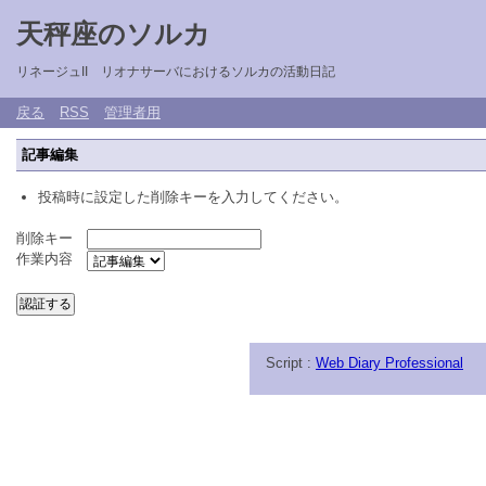
天秤座のソルカ
リネージュII リオナサーバにおけるソルカの活動日記
戻る
RSS
管理者用
記事編集
投稿時に設定した削除キーを入力してください。
削除キー
作業内容
Script :
Web Diary Professional