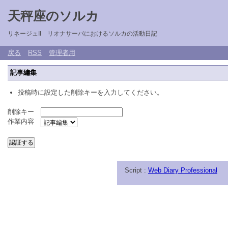
天秤座のソルカ
リネージュII リオナサーバにおけるソルカの活動日記
戻る
RSS
管理者用
記事編集
投稿時に設定した削除キーを入力してください。
削除キー
作業内容
Script :
Web Diary Professional