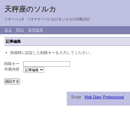
天秤座のソルカ
リネージュII リオナサーバにおけるソルカの活動日記
戻る
RSS
管理者用
記事編集
投稿時に設定した削除キーを入力してください。
削除キー
作業内容
Script :
Web Diary Professional