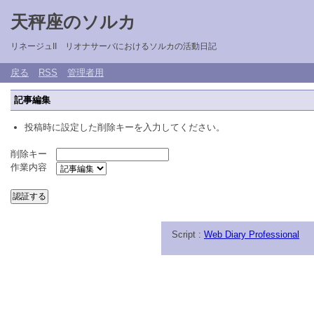
天秤座のソルカ
リネージュII リオナサーバにおけるソルカの活動日記
戻る
RSS
管理者用
記事編集
投稿時に設定した削除キーを入力してください。
削除キー
作業内容
Script :
Web Diary Professional