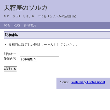
天秤座のソルカ
リネージュII リオナサーバにおけるソルカの活動日記
戻る
RSS
管理者用
記事編集
投稿時に設定した削除キーを入力してください。
削除キー
作業内容
Script :
Web Diary Professional