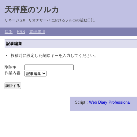
天秤座のソルカ
リネージュII リオナサーバにおけるソルカの活動日記
戻る
RSS
管理者用
記事編集
投稿時に設定した削除キーを入力してください。
削除キー
作業内容
Script :
Web Diary Professional