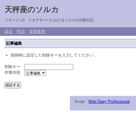
天秤座のソルカ
リネージュII リオナサーバにおけるソルカの活動日記
戻る
RSS
管理者用
記事編集
投稿時に設定した削除キーを入力してください。
削除キー
作業内容
Script :
Web Diary Professional