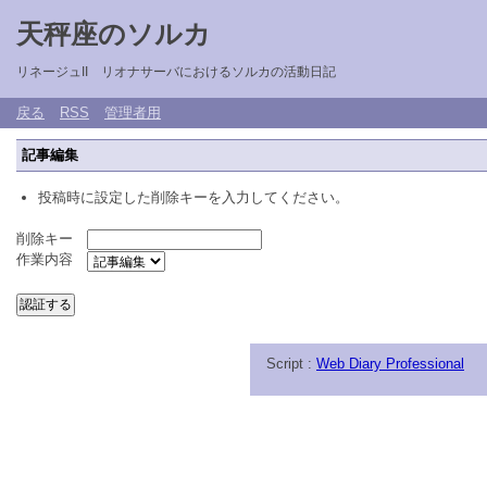
天秤座のソルカ
リネージュII リオナサーバにおけるソルカの活動日記
戻る
RSS
管理者用
記事編集
投稿時に設定した削除キーを入力してください。
削除キー
作業内容
Script :
Web Diary Professional