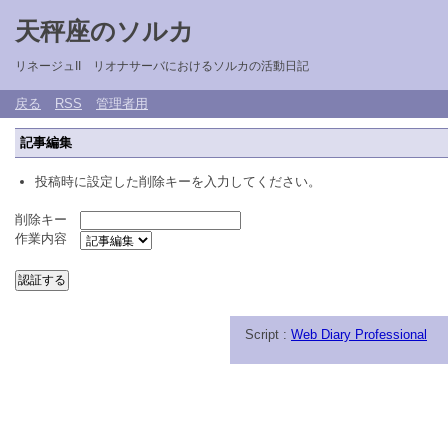
天秤座のソルカ
リネージュII リオナサーバにおけるソルカの活動日記
戻る
RSS
管理者用
記事編集
投稿時に設定した削除キーを入力してください。
削除キー
作業内容
Script :
Web Diary Professional